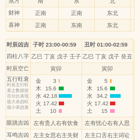
煞方
南
东
北
财神
正南
正南
东北
喜神
正南
东南
东北
时辰凶吉
子时 23:00-00:59
丑时 01:00-02:59
寅
四柱八字
乙巳 丁亥 戊子 壬子
乙巳 丁亥 戊子 癸丑
乙
时辰空亡
寅卯
寅卯
五行旺衰
金
3
金
5
时辰五行旺
木
15.6
木
15.6
衰之数据按
水
42.18
水
34.2
百分比表现
值大表趋旺
火
17.42
火
17.42
值小表趋衰
土
10
土
15
眼跳吉凶
左有贵人右有饮食
左有忧心右有人思
耳鸣吉凶
左主女思右主失财
左主口舌右主词讼