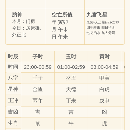
胎神
九宫飞星
空亡所值
本月：门房
年 寅卯
九紫-天乙星(火)-吉神
四牛耕田 四日得金
今日：房床碓、
月 午未
七龙治水 九人分饼
外正北
日 午未
时辰
子时
丑时
寅时
时间
23:00-00:59
01:00-02:59
03:00-04:59
05
八字
壬子
癸丑
甲寅
星神
金匮
天德
白虎
正冲
丙午
丁未
戊申
吉凶
吉
吉
凶
生肖
鼠
牛
虎