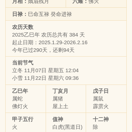
月相：
娥眉残月
六耀：
佛灭
日禄：
巳命互禄 癸命进禄
农历天数
2025乙巳年 农历总共有 384 天
起止日期：2025.1.29-2026.2.16
今年已过290天，还剩94天
当前节气
立冬 11月07日 星期五 12:04
小雪 11月22日 星期六 09:36
乙巳年
丁亥月
戊子日
属蛇
属猪
属鼠
佛灯火
屋上土
霹雳火
甲子五行
值神
十二神
火
白虎(黑道日)
除