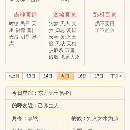
吉神宜趋
凶煞宜忌
彭祖百忌
时德 民日 天
灾煞 天火 大
戊不受田
巫 福德 普护
煞 归忌 复日
子不问卜
天富 明星 禄
天牢 黄沙 土
库
瘟 天狱 天狗
披麻杀 五鬼
破败 飞廉大杀
<上月
13日
14日
今日
16日
17日
下月>
今日星宿：
东方氐土貉-凶
的呼勿近：
己卯生人
月令：
季秋
物候：
雉入大水为蜃