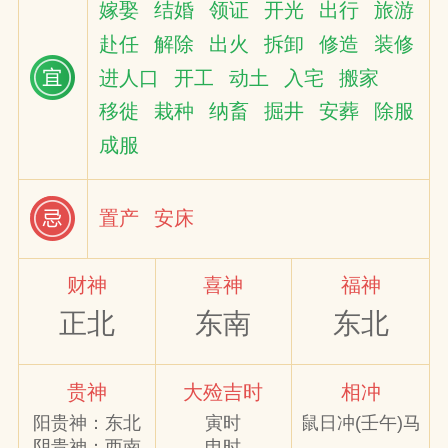
嫁娶
结婚
领证
开光
出行
旅游
赴任
解除
出火
拆卸
修造
装修
网
进人口
开工
动土
入宅
搬家
移徙
栽种
纳畜
掘井
安葬
除服
成服
置产
安床
财神
喜神
福神
正北
东南
东北
贵神
大殓吉时
相冲
阳贵神：东北
寅时
鼠日冲(壬午)马
阴贵神：西南
申时