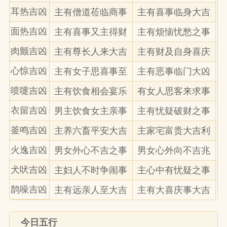
耳热吉凶
主有僧道莅临商事
主有喜事临身大吉
面热吉凶
主有喜事又主得财
主有烦恼忧愁之事
肉颤吉凶
主有尊长人来大吉
主有财及自身喜庆
心惊吉凶
主有女子思喜事至
主有恶事临门大凶
喷嚏吉凶
主有饮食相会宴乐
有女人思客来求事
衣留吉凶
男主饮食女主亲事
主有忧疑破财之事
釜鸣吉凶
主养六畜平安大吉
主家宅富贵大吉利
火逸吉凶
男女外心不吉之事
男女心外向不吉兆
犬吠吉凶
主妇人不时争闹事
主心中有忧疑之事
鹊噪吉凶
主有远亲人至大吉
主有大喜庆事大吉
今日五行