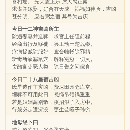
喜相迎。 先天震正东 后天离正南
求谋并嫁娶，好合有天成，祸福如神验，吉凶
甚分明。 应右弼之宿 其号为吉庆
今日十二神吉凶所主
除遇娶妻并造葬，求官上任阻前程。
经商出行及移徙，兴工动土楚战秦。
疗病捉贼除服好，宜合帷帐除邪精。
斩毒断蚁塞鼠穴，解释冤愆一切灵。
贪酷官吏恶人类，除日告之问假真。
今日二十八星宿吉凶
氐星造作主灾凶，费尽田园仓库空。
埋葬不可用此日，悬绳吊颈祸重重。
若是婚姻离别散，夜招浪子入房中。
行般必定遭沉没，更生聋哑子孙穷。
地母经卜曰
蛇头值岁初，谷食盈有余。