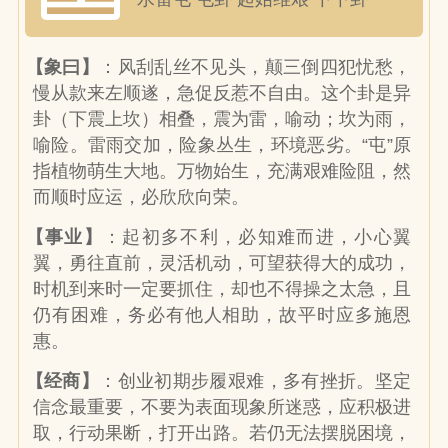
【象曰】
：风刮乱丝不见头，颠三倒四犯忧愁，
慢从款来左顺遂，急促反惹不自由。这个卦是异
卦（下震上坎）相叠，震为雷，喻动；坎为雨，
喻险。雷雨交加，险象丛生，环境恶劣。“屯”原
指植物萌生大地。万物始生，充满艰难险阻，然
而顺时应运，必欣欣向荣。
【事业】
：起初多不利，必知难而进，小心翼
翼，勇往直前，灵活机动，可望获得大的成功，
时机到来时一定要抓住，却也不得操之太急，且
仍有困难，务必有他人相助，故平时应多施恩
惠。
【经商】
：创业初期步履艰难，多有挫折。坚定
信念最重要，不要为表面现象所迷惑，应积极进
取，行动果断，打开出路。若仍无法摆脱困境，