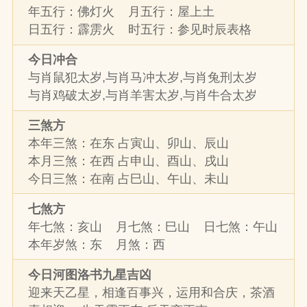
年五行：佛灯火 月五行：屋上土
日五行：霹雳火 时五行：参见时辰表格
今日冲合
与肖鼠犯太岁,与肖马冲太岁,与肖兔刑太岁
与肖鸡破太岁,与肖羊害太岁,与肖牛合太岁
三煞方
本年三煞：在东 占寅山、卯山、辰山
本月三煞：在西 占申山、酉山、戌山
今日三煞：在南 占巳山、午山、未山
七煞方
年七煞：亥山 月七煞：巳山 日七煞：午山
本年岁煞：东 月煞：西
今日河图洛书九星吉凶
迎来天乙星，相逢百事兴，运用和合庆，茶酒