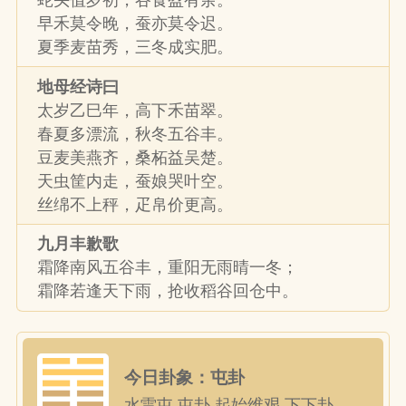
早禾莫令晚，蚕亦莫令迟。
夏季麦苗秀，三冬成实肥。
地母经诗曰
太岁乙巳年，高下禾苗翠。
春夏多漂流，秋冬五谷丰。
豆麦美燕齐，桑柘益吴楚。
天虫筐内走，蚕娘哭叶空。
丝绵不上秤，疋帛价更高。
九月丰歉歌
霜降南风五谷丰，重阳无雨晴一冬；
霜降若逢天下雨，抢收稻谷回仓中。
今日卦象：屯卦
水雷屯 屯卦 起始维艰 下下卦