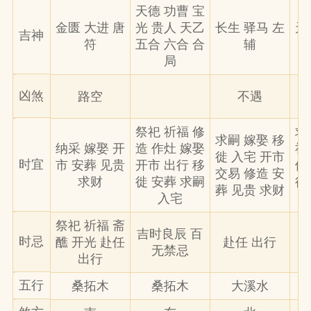
天德 功曹 宝
金匮 大进 唐
光 贵人 天乙
长生 驿马 左
天
吉神
符
五合 六合 合
辅
局
凶煞
路空
不遇
祭祀 祈福 修
求
求嗣 嫁娶 移
纳采 嫁娶 开
造 作灶 嫁娶
祀
徙 入宅 开市
时宜
市 安葬 见贵
开市 出行 移
修
交易 修造 安
求财
徙 安葬 求嗣
徙
葬 见贵 求财
入宅
祭祀 祈福 斋
吉时良辰 百
时忌
醮 开光 赴任
赴任 出行
无禁忌
出行
五行
桑拓木
桑拓木
大溪水