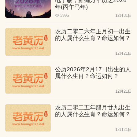
电子版，新编万年历之2026
尽管现代社会农业生产方式和科技水平有
年(丙午马年)
了很大提高，但“放水”的传统依然具有一定
3995
12月31日
的现实意义。
农历二零二六年正月初一出生
的人属什么生肖？命运如何？
传承文化
12月21日
“放水”习俗是中华民族传统文化的一部分，
通过仪式和活动，传承了古代人民对自然
公历2026年2月17日出生的人
属什么生肖？命运如何？
规律的敬畏和对农业生产的重视。
12月21日
水资源管理
农历二零二五年腊月廿九出生
在现代水资源管理中，合理调配和利用水
的人属什么生肖？命运如何？
资源仍然至关重要。“放水”习俗提醒我们要
12月21日
科学用水，保护水资源。