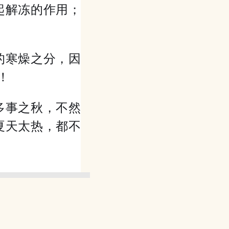
起解冻的作用；
的寒燥之分，因
！
多事之秋，不然
夏天太热，都不