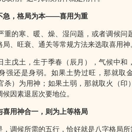
不急，格局为本——喜用为重
严重的寒、暖、燥、湿问题，或者调候问
格局、旺衰、通关等常规方法来选取喜用神
日主戊土，生于季春（辰月），气候中和
身强还是身弱。如果土势过旺，那就取
官杀）为用神；如果土弱，那就取火（印
调候因素退居次要地位。
与喜用神合一，则为上等格局
是，调候所需的五行，恰好就是八字格局所