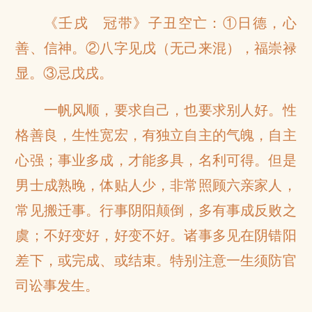
《壬戌 冠带》子丑空亡：①日德，心
善、信神。②八字见戊（无己来混），福崇禄
显。③忌戊戌。
一帆风顺，要求自己，也要求别人好。性
格善良，生性宽宏，有独立自主的气魄，自主
心强；事业多成，才能多具，名利可得。但是
男士成熟晚，体贴人少，非常照顾六亲家人，
常见搬迁事。行事阴阳颠倒，多有事成反败之
虞；不好变好，好变不好。诸事多见在阴错阳
差下，或完成、或结束。特别注意一生须防官
司讼事发生。