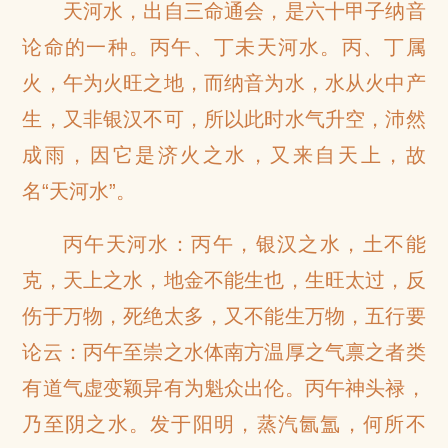
天河水，出自三命通会，是六十甲子纳音
论命的一种。丙午、丁未天河水。丙、丁属
火，午为火旺之地，而纳音为水，水从火中产
生，又非银汉不可，所以此时水气升空，沛然
成雨，因它是济火之水，又来自天上，故
名“天河水”。
丙午天河水：丙午，银汉之水，土不能
克，天上之水，地金不能生也，生旺太过，反
伤于万物，死绝太多，又不能生万物，五行要
论云：丙午至崇之水体南方温厚之气禀之者类
有道气虚变颖异有为魁众出伦。丙午神头禄，
乃至阴之水。发于阳明，蒸汽氤氲，何所不