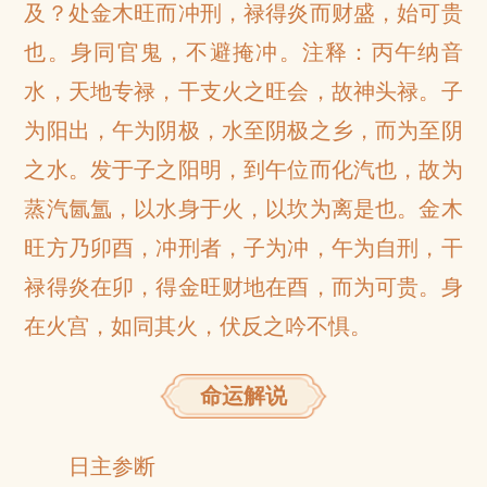
及？处金木旺而冲刑，禄得炎而财盛，始可贵
也。身同官鬼，不避掩冲。注释：丙午纳音
水，天地专禄，干支火之旺会，故神头禄。子
为阳出，午为阴极，水至阴极之乡，而为至阴
之水。发于子之阳明，到午位而化汽也，故为
蒸汽氤氲，以水身于火，以坎为离是也。金木
旺方乃卯酉，冲刑者，子为冲，午为自刑，干
禄得炎在卯，得金旺财地在酉，而为可贵。身
在火宫，如同其火，伏反之吟不惧。
命运解说
日主参断