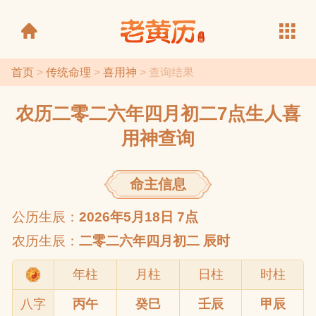
首页
>
传统命理
>
喜用神
> 查询结果
农历二零二六年四月初二7点生人喜
老黄历
用神查询
命主信息
公历生辰：
2026年5月18日 7点
农历生辰：
二零二六年四月初二 辰时
年柱
月柱
日柱
时柱
八字
丙午
癸巳
壬辰
甲辰