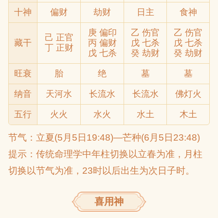
十神
偏财
劫财
日主
食神
庚 偏印
乙 伤官
乙 伤官
网
己 正官
藏干
丙 偏财
戊 七杀
戊 七杀
丁 正财
戊 七杀
癸 劫财
癸 劫财
旺衰
胎
绝
墓
墓
纳音
天河水
长流水
长流水
佛灯火
五行
火火
水火
水土
木土
节气：立夏(5月5日19:48)—芒种(6月5日23:48)
提示：传统命理学中年柱切换以立春为准，月柱
切换以节气为准，23时以后出生为次日子时。
喜用神