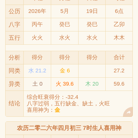
公历
2026年
5月
19日
6点
八字
丙午
癸巳
癸巳
乙卯
五行
火火
水火
水火
木木
分析
得分
得分
得分
合计
同类
水 21.2
金 6
27.2
异类
土 0
火 39.6
木 20
59.6
综合旺衰得分：-32.4
结论
八字过弱，五行缺金、缺土，火旺
喜用神为：
金
农历二零二六年四月初三 7时生人喜用神