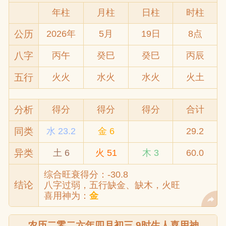
年柱
月柱
日柱
时柱
公历
2026年
5月
19日
8点
八字
丙午
癸巳
癸巳
丙辰
五行
火火
水火
水火
火土
分析
得分
得分
得分
合计
同类
水 23.2
金 6
29.2
异类
土 6
火 51
木 3
60.0
综合旺衰得分：-30.8
结论
八字过弱，五行缺金、缺木，火旺
喜用神为：
金
农历二零二六年四月初三 9时生人喜用神