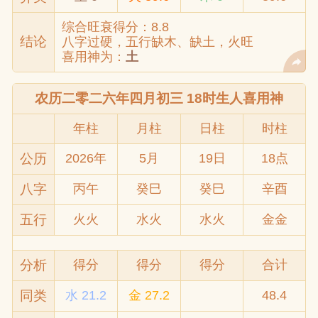
综合旺衰得分：8.8
结论
八字过硬，五行缺木、缺土，火旺
喜用神为：
土
农历二零二六年四月初三 18时生人喜用神
年柱
月柱
日柱
时柱
公历
2026年
5月
19日
18点
八字
丙午
癸巳
癸巳
辛酉
五行
火火
水火
水火
金金
分析
得分
得分
得分
合计
同类
水 21.2
金 27.2
48.4