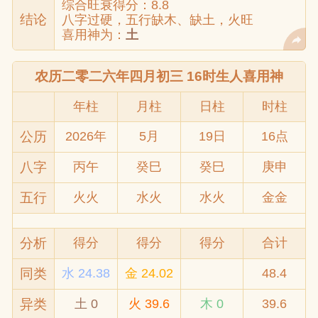
综合旺衰得分：8.8
结论
八字过硬，五行缺木、缺土，火旺
喜用神为：
土
农历二零二六年四月初三 16时生人喜用神
年柱
月柱
日柱
时柱
公历
2026年
5月
19日
16点
八字
丙午
癸巳
癸巳
庚申
五行
火火
水火
水火
金金
分析
得分
得分
得分
合计
同类
水 24.38
金 24.02
48.4
异类
土 0
火 39.6
木 0
39.6