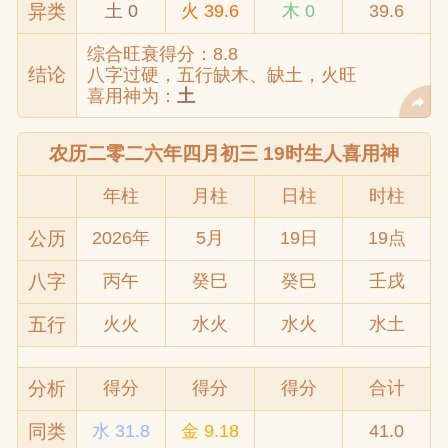
异类
土 0
火 39.6
木 0
39.6
综合旺衰得分：8.8
结论
八字过硬，五行缺木、缺土，火旺
喜用神为：
土
农历二零二六年四月初三 19时生人喜用神
年柱
月柱
日柱
时柱
公历
2026年
5月
19日
19点
八字
丙午
癸巳
癸巳
壬戌
五行
火火
水火
水火
水土
分析
得分
得分
得分
合计
同类
水 31.8
金 9.18
41.0