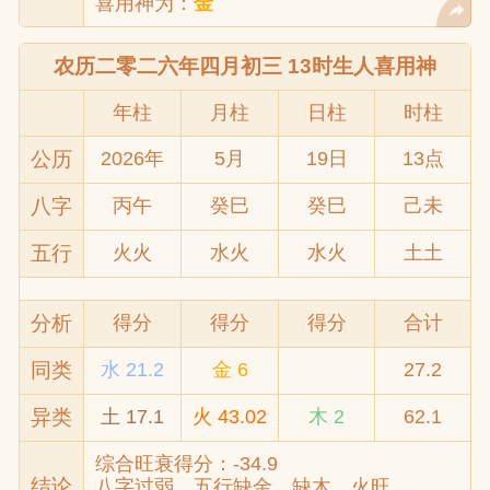
喜用神为：
金
农历二零二六年四月初三 13时生人喜用神
年柱
月柱
日柱
时柱
公历
2026年
5月
19日
13点
八字
丙午
癸巳
癸巳
己未
五行
火火
水火
水火
土土
分析
得分
得分
得分
合计
同类
水 21.2
金 6
27.2
异类
土 17.1
火 43.02
木 2
62.1
综合旺衰得分：-34.9
结论
八字过弱，五行缺金、缺木，火旺