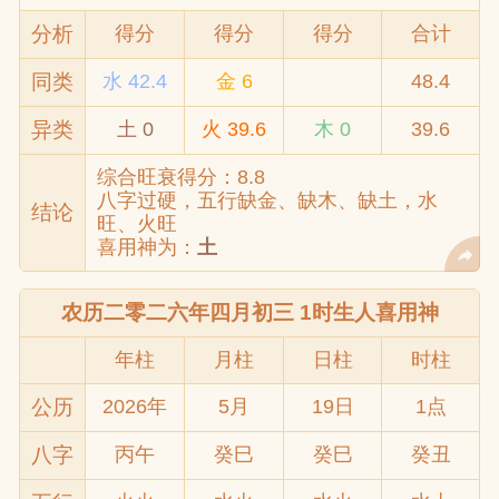
分析
得分
得分
得分
合计
同类
水 42.4
金 6
48.4
异类
土 0
火 39.6
木 0
39.6
综合旺衰得分：8.8
八字过硬，五行缺金、缺木、缺土，水
结论
旺、火旺
喜用神为：
土
农历二零二六年四月初三 1时生人喜用神
年柱
月柱
日柱
时柱
公历
2026年
5月
19日
1点
八字
丙午
癸巳
癸巳
癸丑