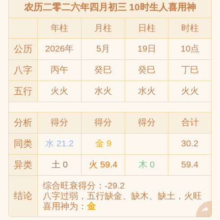
农历二零二六年四月初三 10时生人喜用神
年柱
月柱
日柱
时柱
公历
2026年
5月
19日
10点
八字
丙午
癸巳
癸巳
丁巳
五行
火火
水火
水火
火火
分析
得分
得分
得分
合计
同类
水 21.2
金 9
30.2
异类
土 0
火 59.4
木 0
59.4
综合旺衰得分：-29.2
结论
八字过弱，五行缺金、缺木、缺土，火旺
喜用神为：
金