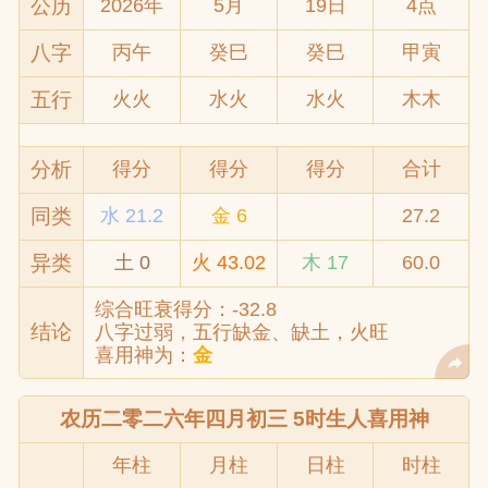
公历
2026年
5月
19日
4点
八字
丙午
癸巳
癸巳
甲寅
五行
火火
水火
水火
木木
分析
得分
得分
得分
合计
同类
水 21.2
金 6
27.2
异类
土 0
火 43.02
木 17
60.0
综合旺衰得分：-32.8
结论
八字过弱，五行缺金、缺土，火旺
喜用神为：
金
农历二零二六年四月初三 5时生人喜用神
年柱
月柱
日柱
时柱