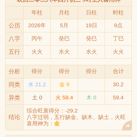
年柱
月柱
日柱
时柱
公历
2026年
5月
19日
9点
八字
丙午
癸巳
癸巳
丁巳
五行
火火
水火
水火
火火
分析
得分
得分
得分
合计
同类
水 21.2
金 9
30.2
异类
土 0
火 59.4
木 0
59.4
综合旺衰得分：-29.2
结论
八字过弱，五行缺金、缺木、缺土，火旺
喜用神为：
金