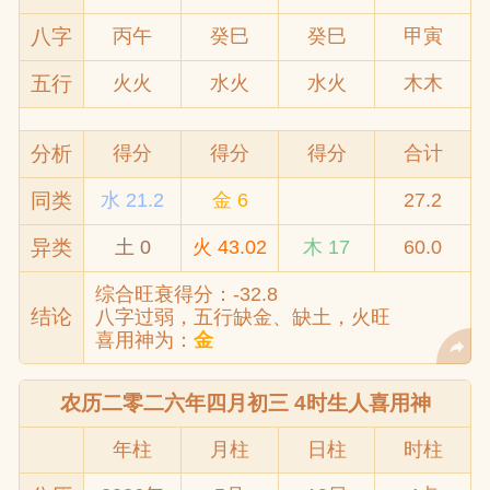
八字
丙午
癸巳
癸巳
甲寅
五行
火火
水火
水火
木木
分析
得分
得分
得分
合计
同类
水 21.2
金 6
27.2
异类
土 0
火 43.02
木 17
60.0
综合旺衰得分：-32.8
结论
八字过弱，五行缺金、缺土，火旺
喜用神为：
金
农历二零二六年四月初三 4时生人喜用神
年柱
月柱
日柱
时柱