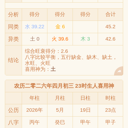
分析
得分
得分
得分
合计
同类
水 39.22
金 6
45.2
异类
土 0
火 39.6
木 3
42.6
综合旺衰得分：2.6
八字比较平衡，五行缺金、缺木、缺土，
结论
水旺、火旺
喜用神为：
土
农历二零二六年四月初三 23时生人喜用神
年柱
月柱
日柱
时柱
公历
2026年
5月
19日
23点
八字
丙午
癸巳
甲午
甲子