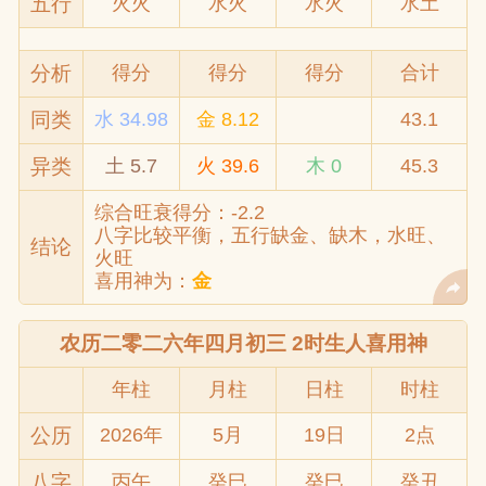
五行
火火
水火
水火
水土
分析
得分
得分
得分
合计
同类
水 34.98
金 8.12
43.1
异类
土 5.7
火 39.6
木 0
45.3
综合旺衰得分：-2.2
八字比较平衡，五行缺金、缺木，水旺、
结论
火旺
喜用神为：
金
农历二零二六年四月初三 2时生人喜用神
年柱
月柱
日柱
时柱
公历
2026年
5月
19日
2点
八字
丙午
癸巳
癸巳
癸丑