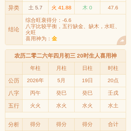
异类
土 5.7
火 41.88
木 0
47.6
综合旺衰得分：-6.6
八字比较平衡，五行缺金、缺木，水旺、
结论
火旺
喜用神为：
金
农历二零二六年四月初三 20时生人喜用神
年柱
月柱
日柱
时柱
公历
2026年
5月
19日
20点
八字
丙午
癸巳
癸巳
壬戌
五行
火火
水火
水火
水土
分析
得分
得分
得分
合计