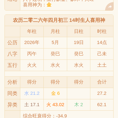
喜用神为：
金
农历二零二六年四月初三 14时生人喜用神
年柱
月柱
日柱
时柱
公历
2026年
5月
19日
14点
八字
丙午
癸巳
癸巳
己未
五行
火火
水火
水火
土土
分析
得分
得分
得分
合计
同类
水 21.2
金 6
27.2
异类
土 17.1
火 43.02
木 2
62.1
综合旺衰得分：-34.9