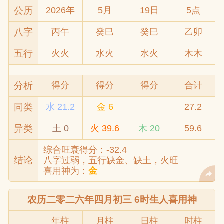
公历
2026年
5月
19日
5点
八字
丙午
癸巳
癸巳
乙卯
五行
火火
水火
水火
木木
分析
得分
得分
得分
合计
同类
水 21.2
金 6
27.2
异类
土 0
火 39.6
木 20
59.6
综合旺衰得分：-32.4
结论
八字过弱，五行缺金、缺土，火旺
喜用神为：
金
农历二零二六年四月初三 6时生人喜用神
年柱
月柱
日柱
时柱