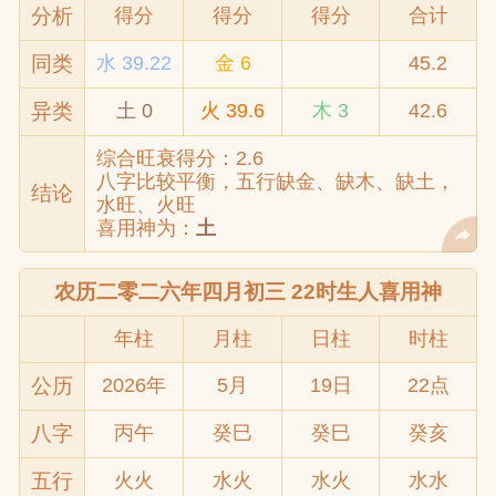
分析
得分
得分
得分
合计
同类
水 39.22
金 6
45.2
异类
土 0
火 39.6
木 3
42.6
综合旺衰得分：2.6
八字比较平衡，五行缺金、缺木、缺土，
结论
水旺、火旺
喜用神为：
土
农历二零二六年四月初三 22时生人喜用神
年柱
月柱
日柱
时柱
公历
2026年
5月
19日
22点
八字
丙午
癸巳
癸巳
癸亥
五行
火火
水火
水火
水水