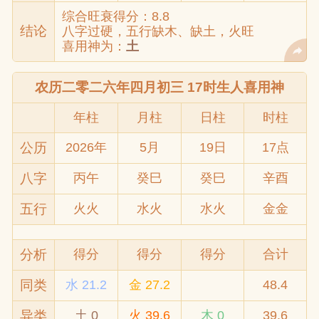
综合旺衰得分：8.8
结论
八字过硬，五行缺木、缺土，火旺
喜用神为：
土
农历二零二六年四月初三 17时生人喜用神
年柱
月柱
日柱
时柱
公历
2026年
5月
19日
17点
八字
丙午
癸巳
癸巳
辛酉
五行
火火
水火
水火
金金
分析
得分
得分
得分
合计
同类
水 21.2
金 27.2
48.4
异类
土 0
火 39.6
木 0
39.6