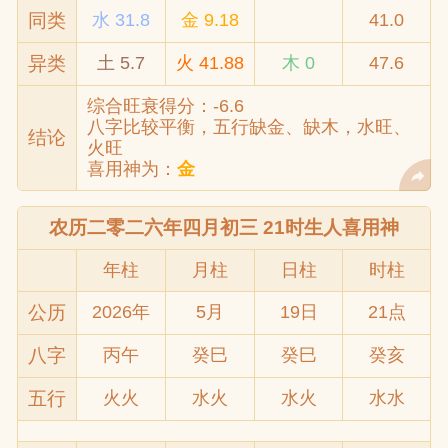
同类
水 31.8
金 9.18
41.0
异类
土 5.7
火 41.88
木 0
47.6
综合旺衰得分：-6.6
八字比较平衡，五行缺金、缺木，水旺、
结论
火旺
喜用神为：
金
农历二零二六年四月初三 21时生人喜用神
年柱
月柱
日柱
时柱
公历
2026年
5月
19日
21点
八字
丙午
癸巳
癸巳
癸亥
五行
火火
水火
水火
水水