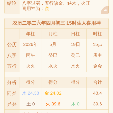
结论
八字过弱，五行缺金、缺木，火旺
喜用神为：
金
农历二零二六年四月初三 15时生人喜用神
年柱
月柱
日柱
时柱
公历
2026年
5月
19日
15点
八字
丙午
癸巳
癸巳
庚申
五行
火火
水火
水火
金金
分析
得分
得分
得分
合计
同类
水 24.38
金 24.02
48.4
异类
土 0
火 39.6
木 0
39.6