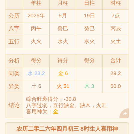
年柱
月柱
日柱
时柱
公历
2026年
5月
19日
7点
八字
丙午
癸巳
癸巳
丙辰
五行
火火
水火
水火
火土
分析
得分
得分
得分
合计
同类
水 23.2
金 6
29.2
异类
土 6
火 51
木 3
60.0
综合旺衰得分：-30.8
结论
八字过弱，五行缺金、缺木，火旺
喜用神为：
金
农历二零二六年四月初三 8时生人喜用神