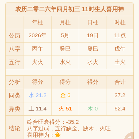
农历二零二六年四月初三 11时生人喜用神
年柱
月柱
日柱
时柱
公历
2026年
5月
19日
11点
八字
丙午
癸巳
癸巳
戊午
五行
火火
水火
水火
土火
分析
得分
得分
得分
合计
同类
水 21.2
金 6
27.2
异类
土 11.4
火 51
木 0
62.4
综合旺衰得分：-35.2
结论
八字过弱，五行缺金、缺木，火旺
喜用神为：
金