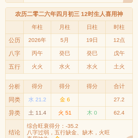
农历二零二六年四月初三 12时生人喜用神
年柱
月柱
日柱
时柱
公历
2026年
5月
19日
12点
八字
丙午
癸巳
癸巳
戊午
五行
火火
水火
水火
土火
分析
得分
得分
得分
合计
同类
水 21.2
金 6
27.2
异类
土 11.4
火 51
木 0
62.4
综合旺衰得分：-35.2
结论
八字过弱，五行缺金、缺木，火旺