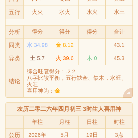
五行
火火
水火
水火
水土
分析
得分
得分
得分
合计
同类
水 34.98
金 8.12
43.1
异类
土 5.7
火 39.6
木 0
45.3
综合旺衰得分：-2.2
八字比较平衡，五行缺金、缺木，水旺、
结论
火旺
喜用神为：
金
农历二零二六年四月初三 3时生人喜用神
年柱
月柱
日柱
时柱
公历
2026年
5月
19日
3点