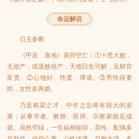
命运解说
日主参断
《甲辰 衰地》寅卯空亡：①十恶大败，
无祖产，或退败祖产，天德日生可解，见财官
富贵。②心地好、性柔、厚道。③男性得妻
助，女性多再婚。
乃是栋梁之才，中年之后将有很大的发
展；从事学者、教师、医师、宗教家能见成
就。虽然劳碌，一生福禄能得，异性、配偶多
见助益。信仰心重，心性淡薄，忍耐力强，多