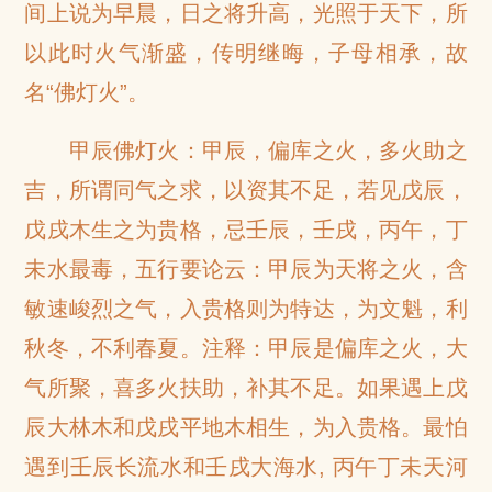
间上说为早晨，日之将升高，光照于天下，所
以此时火气渐盛，传明继晦，子母相承，故
名“佛灯火”。
甲辰佛灯火：甲辰，偏库之火，多火助之
吉，所谓同气之求，以资其不足，若见戊辰，
戊戌木生之为贵格，忌壬辰，壬戌，丙午，丁
未水最毒，五行要论云：甲辰为天将之火，含
敏速峻烈之气，入贵格则为特达，为文魁，利
秋冬，不利春夏。注释：甲辰是偏库之火，大
气所聚，喜多火扶助，补其不足。如果遇上戊
辰大林木和戊戌平地木相生，为入贵格。最怕
遇到壬辰长流水和壬戌大海水, 丙午丁未天河