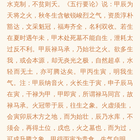
水克制，不贫则夭。《五行要论》说：甲辰为
天将之火，秋冬生含敏锐峻烈之气，资质淳朴
豁达，文采魁冠，福寿齐全，名利双收。若生
在夏时遇午未，甲木处死墓不能自生，泄耗太
过反不利。甲辰禄马承，乃始壮之火。欲多生
我，或会本源，却无炎光之极，自然超卓，水
轻而无土，亦可腾达矣。甲丙生寅，明我生
气。注：甲辰纳音火，火长生于寅，申子辰马
在寅，干禄为甲，甲即寅，所谓禄马同宫，故
禄马承。火冠带于辰，往生之象。火虚须生，
会寅卯辰木方之地，而为始壮，辰乃水库，不
须会，再得土位，戌也，火之墓也，而为过，
可成升腾之象。甲得丙寅为贵食，生气自明。