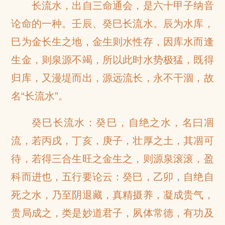
长流水，出自三命通会，是六十甲子纳音
论命的一种。壬辰、癸巳长流水。辰为水库，
巳为金长生之地，金生则水性存，因库水而逢
生金，则泉源不竭，所以此时水势极猛，既得
归库，又漫堤而出，源远流长，永不干涸，故
名“长流水”。
癸巳长流水：癸巳，自绝之水，名曰凅
流，若丙戌，丁亥，庚子，壮厚之土，其凅可
待，若得三合生旺之金生之，则源泉滚滚，盈
科而进也，五行要论云：癸巳，乙卯，自绝自
死之水，乃至阴退藏，真精摄养，凝成贵气，
贵局成之，类是妙道君子，夙体常德，有功及