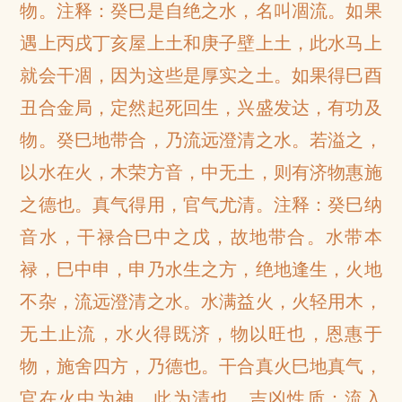
物。注释：癸巳是自绝之水，名叫凅流。如果
遇上丙戌丁亥屋上土和庚子壁上土，此水马上
就会干凅，因为这些是厚实之土。如果得巳酉
丑合金局，定然起死回生，兴盛发达，有功及
物。癸巳地带合，乃流远澄清之水。若溢之，
以水在火，木荣方音，中无土，则有济物惠施
之德也。真气得用，官气尤清。注释：癸巳纳
音水，干禄合巳中之戊，故地带合。水带本
禄，巳中申，申乃水生之方，绝地逢生，火地
不杂，流远澄清之水。水满益火，火轻用木，
无土止流，水火得既济，物以旺也，恩惠于
物，施舍四方，乃德也。干合真火巳地真气，
官在火中为神，此为清也。吉凶性质：流入