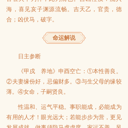
海，喜见亥子渊源流畅。吉天乙，官贵，德
合；凶伏马，破字。
命运解说
日主参断
《甲戌 养地》申酉空亡：①本性善良。
②夫妻缘份好，忌偏财多。③与生父母的缘较
薄。④女命，子嗣贤良。
性温和、运气平稳。事职能成，必能成为
有用的人才！眼光远大；若能步步为营，更见
发展成就。做事须防马虎虚度。家运不善，风