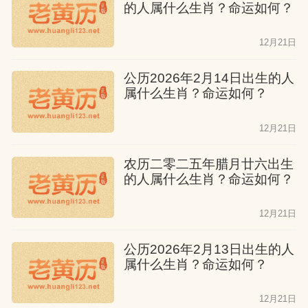
他们是天生的探险家，在极限运动、地质
的人属什么生肖？命运如何？
勘探等领域容易创造奇迹。
12月21日
十二月龙
公历2026年2月14日出生的人
属什么生肖？命运如何？
小寒出生的龙威严内敛，如同蛰伏的潜
龙。他们晚年多在传统文化传承、慈善事
12月21日
业中找到终极价值。
农历二零二五年腊月廿六出生
的人属什么生肖？命运如何？
属龙人开运指南
12月21日
开运核心在于“蓄势待发”的智慧。东南方为
公历2026年2月13日出生的人
聚财吉位，可摆放黄水晶或龙形摆件增强
属什么生肖？命运如何？
运势；适合从事金融投资、科技创新等前
沿领域，每逢猴年、鼠年必有重大突破。
12月21日