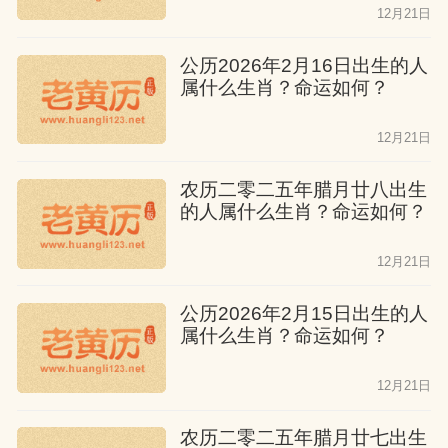
九月龙
12月21日
公历2026年2月16日出生的人
寒露出生的龙耐力惊人，懂得厚积薄发的
属什么生肖？命运如何？
道理。他们适合科研考古等需要长期投入
的工作，大器晚成者居多。
12月21日
农历二零二五年腊月廿八出生
十月龙
的人属什么生肖？命运如何？
立冬的龙具有超凡的洞察力，能看透事物
12月21日
本质。他们可能在哲学研究、玄学探索等
公历2026年2月15日出生的人
方面取得突破性成就。
属什么生肖？命运如何？
十一月龙
12月21日
大雪时节的龙最具冒险精神，永不言败。
农历二零二五年腊月廿七出生