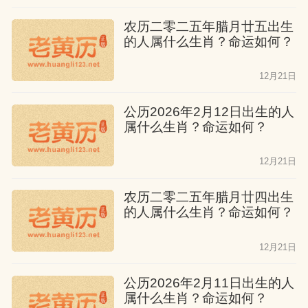
健康要重点养护肝胆系统，每日辰时（7-9
农历二零二五年腊月廿五出生
点）锻炼最利激发潜能。姻缘方面，鸡
的人属什么生肖？命运如何？
年、鼠年桃花最旺，卧室正西方摆放金属
饰品可催旺情缘。2028年将开启十年大
12月21日
运，现阶段宜专注专业深耕。牢记发挥“飞
公历2026年2月12日出生的人
龙在天”的进取精神，同时修习“潜龙勿
属什么生肖？命运如何？
用”的隐忍智慧，佩戴黑曜石可助稳定气
12月21日
场，定期登山望远能唤醒王者气概，让非
凡天赋转化为开天辟地的永恒动力。
农历二零二五年腊月廿四出生
的人属什么生肖？命运如何？
12月21日
公历2026年2月11日出生的人
属什么生肖？命运如何？