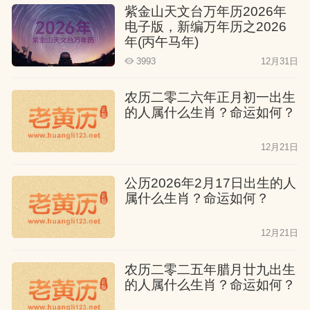
紫金山天文台万年历2026年
处理人际关系。他们在公关外交、高端服
电子版，新编万年历之2026
务业往往能取得非凡成就。
年(丙午马年)
3993
12月31日
七月龙
农历二零二六年正月初一出生
的人属什么生肖？命运如何？
立秋的龙气质高雅，追求完美。他们适合
珠宝设计、奢侈品管理等需要极致品味的
12月21日
行业。
公历2026年2月17日出生的人
属什么生肖？命运如何？
八月龙
12月21日
白露时分的龙最为沉着睿智，擅长运筹帷
幄。他们在战略咨询、棋类竞技等领域常
农历二零二五年腊月廿九出生
有神乎其技的表现。
的人属什么生肖？命运如何？