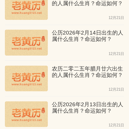
的人属什么生肖？命运如何？
必担心吃穿。无论是父母还是兄弟姐妹，
他们都能得到他们的帮助。然而，他们并
12月21日
没有金钱的往来，他们只能依靠自己来取
公历2026年2月14日出生的人
得成功。这个月出生的属猴人没有太大的
属什么生肖？命运如何？
理想，容易满足现状，喜欢安静的生活。
他们的一生不会有太大的起伏，生活稳
12月21日
定。
农历二零二五年腊月廿六出生
的人属什么生肖？命运如何？
属猴人七月出生
12月21日
他们的一生也没有太多的困难。他们可以
得到父母和兄弟姐妹的帮助，他们的婚姻
公历2026年2月13日出生的人
属什么生肖？命运如何？
生活和谐，子孙家庭也美满。尽管在事业
上没有太大的成就，但他们的生活无忧无
12月21日