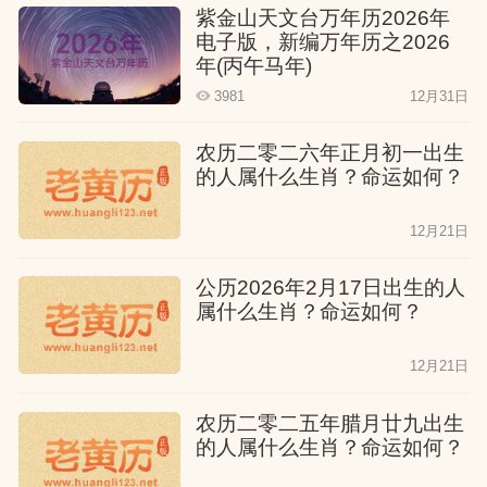
紫金山天文台万年历2026年
贵人的帮助。然而，如果他们从事农业，
电子版，新编万年历之2026
可能会面临一些困难。他们的性格很好，
年(丙午马年)
人也温和，一生不会为了生活奔波，但也
3981
12月31日
不会过于富有。
农历二零二六年正月初一出生
的人属什么生肖？命运如何？
属猴人四月出生
12月21日
他们的一生既有幸福也有艰难。无论男
女，他们都很聪明，有超人的智商，一生
公历2026年2月17日出生的人
属什么生肖？命运如何？
中很少生病。然而，他们的一生可能会非
常忙碌，即使再努力也难有大的成就。直
12月21日
到中年，幸福才会降临，他们会拥有丰厚
农历二零二五年腊月廿九出生
的资金，无需担心吃穿。然而，他们周围
的人属什么生肖？命运如何？
可能会有很多是非，财运也会有些许损