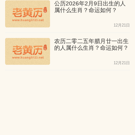
会成为大人物。
公历2026年2月9日出生的人
属什么生肖？命运如何？
属猴人十一月出生
12月21日
他们性格暴躁，口直心快，他们有才能，
农历二零二五年腊月廿一出生
但他们不太考虑后果。他们有大量的心，
的人属什么生肖？命运如何？
但他们没有聚财的能力，他们不能依赖亲
12月21日
戚，他们只能自立门户。
公历2026年2月8日出生的人
属猴人十二月出生
属什么生肖？命运如何？
他们是一个孝顺父母的人，他们有福也有
12月21日
禄，他们的家庭和睦，他们在少年时期就
农历二零二五年腊月二十出生
已经出名，他们没有心计，他们不富则
的人属什么生肖？命运如何？
贵。他们出门在外可以得到别人的帮助，