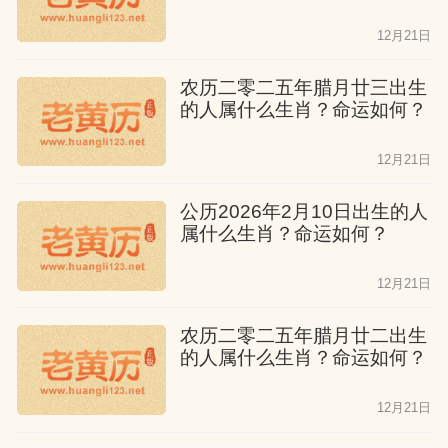
说，他们的生活还算顺利。他们有很好的
12月21日
进取心，也有很高的志向。然而，他们的
职业生涯并不顺利，他们没有得到太多贵
农历二零二五年腊月廿三出生
的人属什么生肖？命运如何？
人的帮助。尽管他们有远大的志向，但他
们缺乏勇气，只能小心谨慎地工作。如果
12月21日
他们有一门手艺，他们一定会有所成就。
公历2026年2月10日出生的人
属什么生肖？命运如何？
属猴人十月出生
12月21日
他们虽然有很大的志向，但他们缺乏勇
气，他们的一生只能顺其自然，听天由
农历二零二五年腊月廿二出生
命。他们没有进取心，在创业时期没有耐
的人属什么生肖？命运如何？
心和毅力，他们只希望过上稳定的生活。
12月21日
如果他们能够跟随社会的发展，他们一定