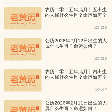
虑，没有大病大痛。尽管他们没有太大的
农历二零二五年腊月廿五出生
理想，但他们的生活非常顺利。
的人属什么生肖？命运如何？
属猴人八月出生
12月21日
他们可以享受到生活的乐趣，虽然他们不
公历2026年2月12日出生的人
属什么生肖？命运如何？
会大富大贵，但他们有亲人的帮助。他们
聪明，正直，谦虚，他们在事业上有很多
12月21日
贵人的帮助，他们的职业生涯能够成功，
名利双收。在家中，他们的爱人会帮助他
农历二零二五年腊月廿四出生
的人属什么生肖？命运如何？
们，孙子也会孝顺他们。
12月21日
属猴人九月出生
公历2026年2月11日出生的人
他们的一生可能会有大起大落，但总体来
属什么生肖？命运如何？