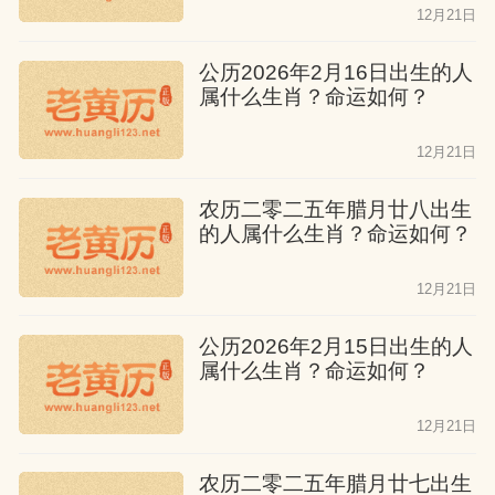
失，可能会有一些口舌之争。
12月21日
公历2026年2月16日出生的人
属猴人五月出生
属什么生肖？命运如何？
他们的一生只能依靠自己。他们没有父辈
12月21日
的事业可以继承，也没有子女的帮助，完
全是从零开始。在年轻时期，他们可能会
农历二零二五年腊月廿八出生
的人属什么生肖？命运如何？
一直努力工作，他们在职场上和人际交往
中都有很好的能力，因为他们非常诚实，
12月21日
所以他们的职业生涯也会得到贵人的帮
公历2026年2月15日出生的人
助，中年之后他们的生活就会慢慢变好。
属什么生肖？命运如何？
属猴人六月出生
12月21日
他们的一生不需要太过忙碌，他们可以不
农历二零二五年腊月廿七出生