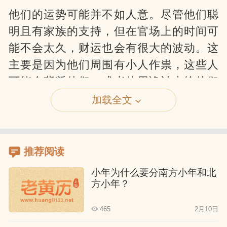
他们的运势可能并不如人意。尽管他们聪
明且有家族的支持，但在官场上的时间可
能不会太久，财运也会有很大的波动。这
主要是因为他们周围有小人作祟，这些人
可能会背叛他们，或者使用诡计来给他们
带来麻烦。因此，他们需要小心身边的这
加载全文
些人，做事要公正，不要目光短浅。
属猴人三月出生
推荐阅读
他们通常拥有很高的智商，很懂得人情世
小年为什么要分南方小年和北
方小年？
故，一生中不会有太多的灾难和困难。他
们不仅有家族的支持，个人家庭也非常幸
465
2月10日
福。无论是在家还是在外，他们都能得到